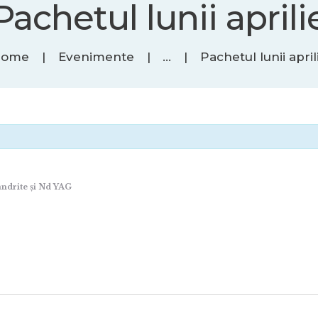
Pachetul lunii aprili
Home
Evenimente
...
Pachetul lunii april
andrite și Nd YAG