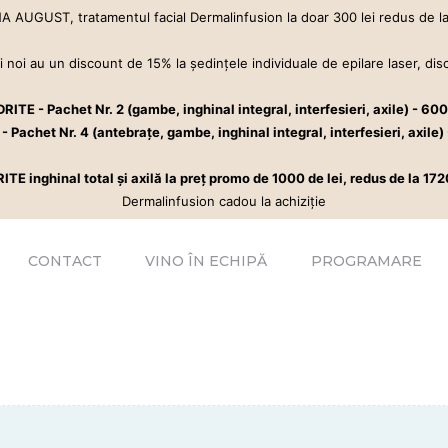
PROGRAMARE
 AUGUST, tratamentul facial Dermalinfusion la doar 300 lei redus de la
ÎNTREBĂRI FRECVENTE
oi au un discount de 15% la şedinţele individuale de epilare laser, di
💥PROMOȚIILE LUNII
E - Pachet Nr. 2 (gambe, inghinal integral, interfesieri, axile) - 600 
i îmbunătățești aspectul pielii și starea de bine cu Dermalinfusion®️. Epil
chet Nr. 4 (antebraţe, gambe, inghinal integral, interfesieri, axile) 
hinal total şi axilă la preţ promo de 1000 de lei, redus de la 1720 l
Dermalinfusion cadou la achiziţie
CONTACT
VINO ÎN ECHIPĂ
PROGRAMARE