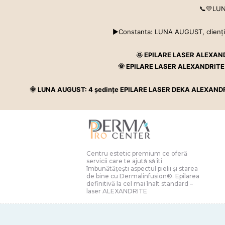
📞💛LUNA
▶Constanta: LUNA AUGUST, clienţii n
🌞 EPILARE LASER ALEXANDRIT
Centru estetic premium ce oferă servicii care te ajută să ît
🌞 EPILARE LASER ALEXANDRITE - Pa
🌞 LUNA AUGUST: 4 şedinţe EPILARE LASER DEKA ALEXANDRITE ing
Centru estetic premium ce oferă
servicii care te ajută să îti
îmbunătățești aspectul pielii și starea
de bine cu Dermalinfusion®️. Epilarea
definitivă la cel mai înalt standard –
laser ALEXANDRITE