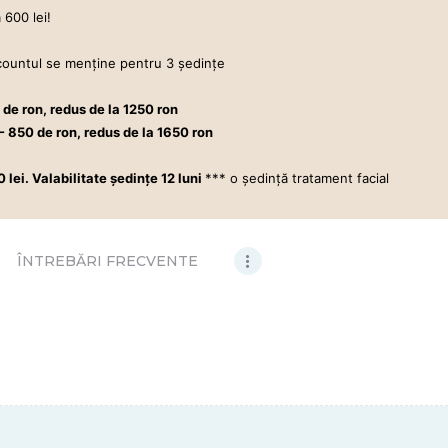
 600 lei!
scountul se menţine pentru 3 şedinţe
de ron, redus de la 1250 ron
area definitivă la cel mai înalt standard – laser ALEXANDRITE
- 850 de ron, redus de la 1650 ron
ei. Valabilitate şedinţe 12 luni
*** o şedinţă tratament facial
ÎNTREBĂRI FRECVENTE