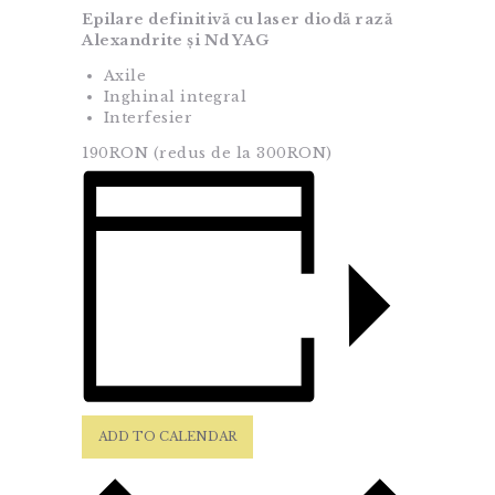
Epilare definitivă cu laser diodă rază
Alexandrite și Nd YAG
Axile
Inghinal integral
Interfesier
190RON
(redus de la 300RON)
ADD TO CALENDAR