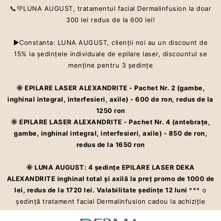
📞💛LUNA AUGUST, tratamentul facial Dermalinfusion la doar
300 lei redus de la 600 lei!
▶Constanta: LUNA AUGUST, clienţii noi au un discount de
15% la şedinţele individuale de epilare laser, discountul se
Centru estetic premium ce oferă servicii care te ajută să îti îmbunătățești
menţine pentru 3 şedinţe
aspectul pielii și starea de bine cu Dermalinfusion®️. Epilarea definitivă
la cel mai înalt standard – laser ALEXANDRITE
🌞 EPILARE LASER ALEXANDRITE - Pachet Nr. 2 (gambe,
inghinal integral, interfesieri, axile) - 600 de ron, redus de la
CONTACT
1250 ron
VINO ÎN ECHIPĂ
🌞 EPILARE LASER ALEXANDRITE - Pachet Nr. 4 (antebraţe,
gambe, inghinal integral, interfesieri, axile) - 850 de ron,
PROGRAMARE
redus de la 1650 ron
ÎNTREBĂRI
🌞 LUNA AUGUST: 4 şedinţe EPILARE LASER DEKA
FRECVENTE
ALEXANDRITE inghinal total şi axilă la preţ promo de 1000 de
lei, redus de la 1720 lei. Valabilitate şedinţe 12 luni
*** o
💥PROMOȚIILE LUNII
şedinţă tratament facial Dermalinfusion cadou la achiziţie