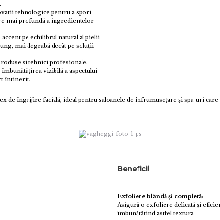
.
novații tehnologice pentru a spori
are mai profundă a ingredientelor
accent pe echilibrul natural al pielii
lung, mai degrabă decât pe soluții
produse și tehnici profesionale,
îmbunătățirea vizibilă a aspectului
t întinerit.
x de îngrijire facială, ideal pentru saloanele de înfrumusețare și spa-uri care
Beneficii
Exfoliere blândă și completă:
Asigură o exfoliere delicată și eficie
îmbunătățind astfel textura.