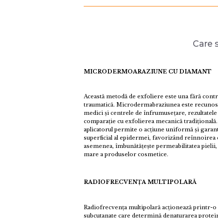
Care s
MICRODERMOARAZIUNE CU DIAMANT
Această metodă de exfoliere este una fără contrai
traumatică. Microdermabraziunea este recunoscut
medici și centrele de înfrumusețare, rezultatele
comparație cu exfolierea mecanică tradițională.
aplicatorul permite o acțiune uniformă și garant
superficial al epidermei, favorizând reînnoirea ce
asemenea, îmbunătățește permeabilitatea pielii,
mare a produselor cosmetice.
RADIOFRECVENȚA MULTIPOLARĂ
Radiofrecvența multipolară acționează printr-o 
subcutanate care determină denaturarea protein