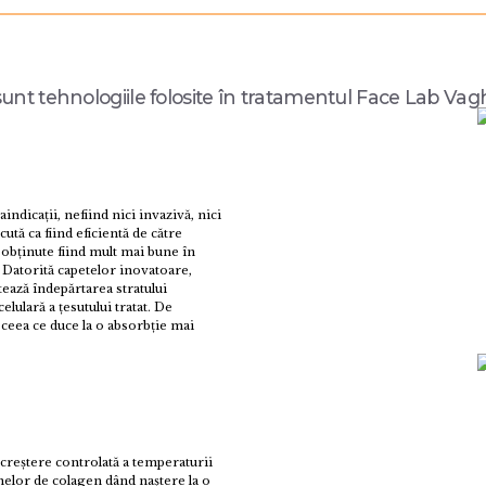
unt tehnologiile folosite în tratamentul Face Lab Va
ndicații, nefiind nici invazivă, nici
ă ca fiind eficientă de către
 obținute fiind mult mai bune în
 Datorită capetelor inovatoare,
ează îndepărtarea stratului
lulară a țesutului tratat. De
 ceea ce duce la o absorbție mai
creștere controlată a temperaturii
elor de colagen dând naștere la o