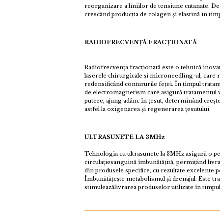
reorganizare a liniilor de tensiune cutanate. De 
crescând producția de colagen și elastină în tim
RADIOFRECVENȚĂ FRACȚIONATĂ
Radiofrecvența fracționată este o tehnică inova
laserele chirurgicale și microneedling-ul, care r
redensificând contururile feței. În timpul trata
de electromagnetism care asigură tratamentul vas
putere, ajung adânc în țesut, determinând creșt
astfel la oxigenarea și regenerarea țesutului.
ULTRASUNETE LA 3MHz
Tehnologia cu ultrasunete la 3MHz asigură o pe
circulațiesanguină îmbunătățită, permițând livr
din produsele specifice, cu rezultate excelente pe
Îmbunătățește metabolismul și drenajul. Este tra
stimuleazălivrarea produselor utilizate în timp