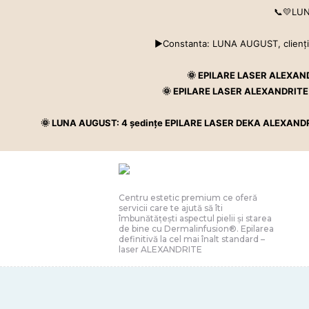
📞💛LUNA
▶Constanta: LUNA AUGUST, clienţii n
Centru estetic premium ce oferă servicii care te ajută să ît
🌞 EPILARE LASER ALEXANDRIT
🌞 EPILARE LASER ALEXANDRITE - Pa
🌞 LUNA AUGUST: 4 şedinţe EPILARE LASER DEKA ALEXANDRITE ing
Centru estetic premium ce oferă
servicii care te ajută să îti
îmbunătățești aspectul pielii și starea
de bine cu Dermalinfusion®️. Epilarea
definitivă la cel mai înalt standard –
laser ALEXANDRITE