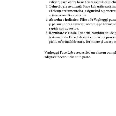
calitate, care oferă beneficii terapeutice pielii
Tehnologie avansată
: Face Lab utilizează i
eficiența tratamentelor, asigurând o penetr
active și rezultate vizibile.
Abordare holistica
: Filosofia Vagheggi pune 
și pe susținerea sănătății acesteia pe termen 
rapide sau agresive.
Rezultate vizibile
: Datorită combinației de 
tratamentele Face Lab sunt cunoscute pentru 
pielii, oferind hidratare, fermitate și un aspec
Vagheggi Face Lab este, astfel, un sistem comple
adaptate fiecărui client în parte.