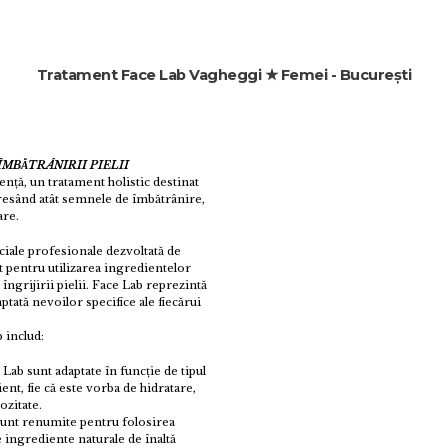
Tratament Face Lab Vagheggi ★ Femei - Bucureşti
BĂTRÂNIRII PIELII
nță, un tratament holistic destinat
adresând atât semnele de îmbătrânire,
are.
ciale profesionale dezvoltată de
 pentru utilizarea ingredientelor
îngrijirii pielii. Face Lab reprezintă
ptată nevoilor specifice ale fiecărui
 includ:
ab sunt adaptate în funcție de tipul
ient, fie că este vorba de hidratare,
ozitate.
unt renumite pentru folosirea
e ingrediente naturale de înaltă