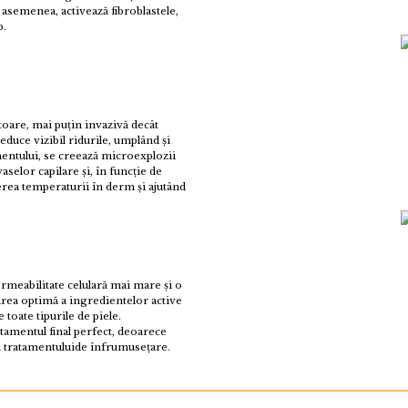
asemenea, activează fibroblastele,
p.
toare, mai puțin invazivă decât
educe vizibil ridurile, umplând și
mentului, se creează microexplozii
elor capilare și, în funcție de
erea temperaturii în derm și ajutând
rmeabilitate celulară mai mare și o
area optimă a ingredientelor active
 toate tipurile de piele.
tamentul final perfect, deoarece
ul tratamentuluide înfrumusețare.