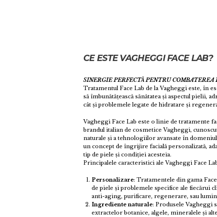
CE ESTE VAGHEGGI FACE LAB?
SINERGIE PERFECTĂ PENTRU COMBATEREA ÎM
Tratamentul Face Lab de la Vagheggi este, în ese
să îmbunătățească sănătatea și aspectul pielii, 
cât și problemele legate de hidratare și regener
Vagheggi Face Lab este o linie de tratamente fa
brandul italian de cosmetice Vagheggi, cunoscut
naturale și a tehnologiilor avansate în domeniul 
un concept de îngrijire facială personalizată, ada
tip de piele și condiției acesteia.
Principalele caracteristici ale Vagheggi Face Lab
Personalizare
: Tratamentele din gama Face L
de piele și problemele specifice ale fiecărui cl
anti-aging, purificare, regenerare, sau lumin
Ingrediente naturale
: Produsele Vagheggi s
extractelor botanice, algele, mineralele și alt