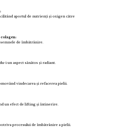
:
cilitând aportul de nutrienți și oxigen către
 colagen:
ce semnele de îmbătrânire.
u-i un aspect sănătos și radiant.
omovând vindecarea și refacerea pielii.
ind un efect de lifting și întinerire.
potriva procesului de îmbătrânire a pielii.