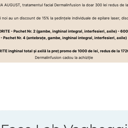
 AUGUST, tratamentul facial Dermalinfusion la doar 300 lei redus de la
oi au un discount de 15% la şedinţele individuale de epilare laser, di
i îmbunătățești aspectul pielii și starea de bine cu Dermalinfusion®️. Epil
E - Pachet Nr. 2 (gambe, inghinal integral, interfesieri, axile) - 600 
chet Nr. 4 (antebraţe, gambe, inghinal integral, interfesieri, axile) 
hinal total şi axilă la preţ promo de 1000 de lei, redus de la 1720 l
Dermalinfusion cadou la achiziţie