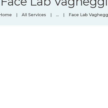
Face Lab Vagheggi
Home
All Services
...
Face Lab Vaghegg