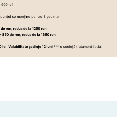
 600 lei!
scountul se menţine pentru 3 şedinţe
area definitivă la cel mai înalt standard – laser ALEXANDRITE
de ron, redus de la 1250 ron
- 850 de ron, redus de la 1650 ron
ei. Valabilitate şedinţe 12 luni
*** o şedinţă tratament facial