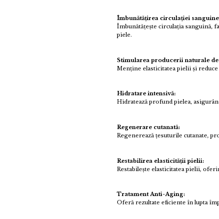
Îmbunătățirea circulației sanguine
Îmbunătățește circulația sanguină, fa
piele.
Stimularea producerii naturale de
Menține elasticitatea pielii și redu
Hidratare intensivă:
Hidratează profund pielea, asigurând
Regenerare cutanată:
Regenerează țesuturile cutanate, pr
Restabilirea elasticității pielii:
Restabilește elasticitatea pielii, ofer
Tratament Anti-Aging:
Oferă rezultate eficiente în lupta îm