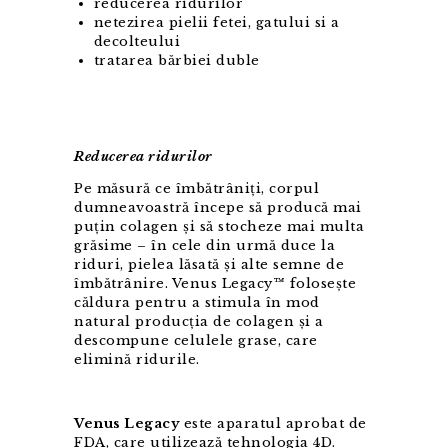
reducerea ridurilor
netezirea pielii fetei, gatului si a
decolteului
tratarea bărbiei duble
Reducerea ridurilor
Pe măsură ce îmbătrâniți, corpul
dumneavoastră începe să producă mai
puțin colagen și să stocheze mai multa
grăsime – în cele din urmă duce la
riduri, pielea lăsată și alte semne de
îmbătrânire. Venus Legacy™ folosește
căldura pentru a stimula în mod
natural producția de colagen și a
descompune celulele grase, care
elimină ridurile.
Venus Legacy
este aparatul aprobat de
FDA, care utilizează tehnologia 4D.