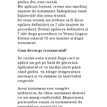
pielea dvs. este curată.
Nu aplicați loțiuni, creme sau machiaj
înainte de tratament. Îndepărtați toate
bijuteriile din zona tratată.
Pe zona tratata nu trebuie să fi făcut
epilare definitivă cu 7 zile înainte de
procedură. Evitați epilarea definitivă și
7 zile dupa procedura cu Venus Legacy.
Evitați solarul 72 ore înainte și după
tratament.
Cum decurge tratamentul?
Se curăță zona tratată după care se
aplică un gel pe bază de glicerină.
Aplicatorul se va încălzi încet până
când pielea va atinge temperatura
necesară și va rămâne în intervalul
respectiv.
Acest tratament este complet
nedureros, ba chiar asemănat deseori
cu un masaj confortabil. Majoritatea
pacientilor susțin că tratamentul de
remodelare corporală cu