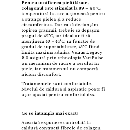
Pentru tonifierea pielii lăsate,
colagenul este stimulat la 39 – 40°C
,
temperatură la care acționează pentru
a strânge pielea și a reduce
circumferința. Dar ca să declanșăm
topirea grăsimii, trebuie să depășim
pragul de 42°C, iar ideal ar fi să
menținem 43 – 44°C, în funcție de
gradul de suportabilitate, 45°C fiind
limita maximă admisă.
Venus Legacy
2.0
asigură prin tehnologia VariPulse
un mecanism de răcire a aerului în
piele, iar tratamentul nu comportă
niciun disconfort.
Tratamentele sunt confortabile.
Nivelul de căldură și aspirație poate fi
ușor ajustat pentru confortul dvs.
Ce se intampla mai exact?
Aceastaă expunere controlată la
caldură contractă fibrele de colagen,