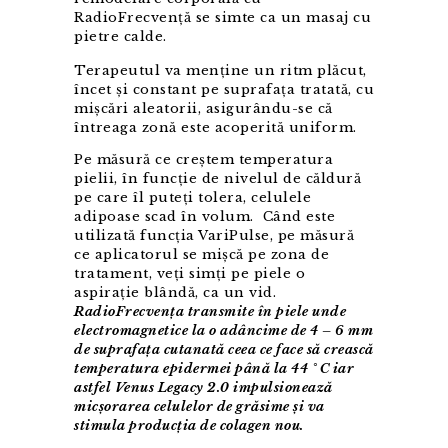
RadioFrecvență se simte ca un masaj cu
pietre calde.
Terapeutul va menține un ritm plăcut,
încet și constant pe suprafața tratată, cu
mișcări aleatorii, asigurându-se că
întreaga zonă este acoperită uniform.
Pe măsură ce creștem temperatura
pielii, în funcție de nivelul de căldură
pe care îl puteți tolera, celulele
adipoase scad în volum. Când este
utilizată funcția VariPulse, pe măsură
ce aplicatorul se mișcă pe zona de
tratament, veți simți pe piele o
aspirație blândă, ca un vid.
RadioFrecvența transmite în piele unde
electromagnetice la o adâncime de 4 – 6 mm
de suprafața cutanată ceea ce face să crească
temperatura epidermei până la 44 ° C iar
astfel Venus Legacy 2.0 impulsionează
micșorarea celulelor de grăsime și va
stimula producția de colagen nou.