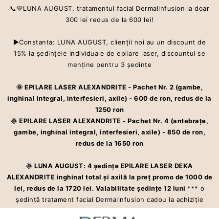
📞💛LUNA AUGUST, tratamentul facial Dermalinfusion la doar
300 lei redus de la 600 lei!
▶Constanta: LUNA AUGUST, clienţii noi au un discount de
15% la şedinţele individuale de epilare laser, discountul se
Centru estetic premium ce oferă servicii care te ajută să îti îmbunătățești
menţine pentru 3 şedinţe
aspectul pielii și starea de bine cu Dermalinfusion®️. Epilarea definitivă
la cel mai înalt standard – laser ALEXANDRITE
🌞 EPILARE LASER ALEXANDRITE - Pachet Nr. 2 (gambe,
inghinal integral, interfesieri, axile) - 600 de ron, redus de la
CONTACT
1250 ron
VINO ÎN ECHIPĂ
🌞 EPILARE LASER ALEXANDRITE - Pachet Nr. 4 (antebraţe,
gambe, inghinal integral, interfesieri, axile) - 850 de ron,
PROGRAMARE
redus de la 1650 ron
ÎNTREBĂRI
🌞 LUNA AUGUST: 4 şedinţe EPILARE LASER DEKA
FRECVENTE
ALEXANDRITE inghinal total şi axilă la preţ promo de 1000 de
lei, redus de la 1720 lei. Valabilitate şedinţe 12 luni
*** o
💥PROMOȚIILE LUNII
şedinţă tratament facial Dermalinfusion cadou la achiziţie