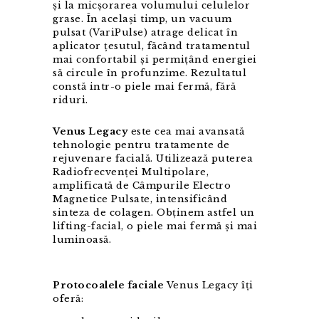
și la micșorarea volumului celulelor
grase. În același timp, un vacuum
pulsat (VariPulse) atrage delicat în
aplicator țesutul, făcând tratamentul
mai confortabil și permițând energiei
să circule în profunzime. Rezultatul
constă intr-o piele mai fermă, fără
riduri.
Venus Legacy
este cea mai avansată
tehnologie pentru tratamente de
rejuvenare facială. Utilizează puterea
Radiofrecvenței Multipolare,
amplificată de Câmpurile Electro
Magnetice Pulsate, intensificând
sinteza de colagen. Obținem astfel un
lifting-facial, o piele mai fermă și mai
luminoasă.
Protocoalele faciale
Venus Legacy îți
oferă: