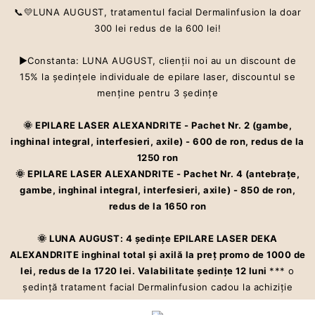
📞💛LUNA AUGUST, tratamentul facial Dermalinfusion la doar
300 lei redus de la 600 lei!
▶Constanta: LUNA AUGUST, clienţii noi au un discount de
Centru estetic premium ce oferă servicii care te ajută să îti îmbunătățești
15% la şedinţele individuale de epilare laser, discountul se
aspectul pielii și starea de bine cu Dermalinfusion®️. Epilarea definitivă
la cel mai înalt standard – laser ALEXANDRITE
menţine pentru 3 şedinţe
🌞 EPILARE LASER ALEXANDRITE - Pachet Nr. 2 (gambe,
inghinal integral, interfesieri, axile) - 600 de ron, redus de la
1250 ron
🌞 EPILARE LASER ALEXANDRITE - Pachet Nr. 4 (antebraţe,
gambe, inghinal integral, interfesieri, axile) - 850 de ron,
redus de la 1650 ron
🌞 LUNA AUGUST: 4 şedinţe EPILARE LASER DEKA
ALEXANDRITE inghinal total şi axilă la preţ promo de 1000 de
lei, redus de la 1720 lei. Valabilitate şedinţe 12 luni
*** o
şedinţă tratament facial Dermalinfusion cadou la achiziţie