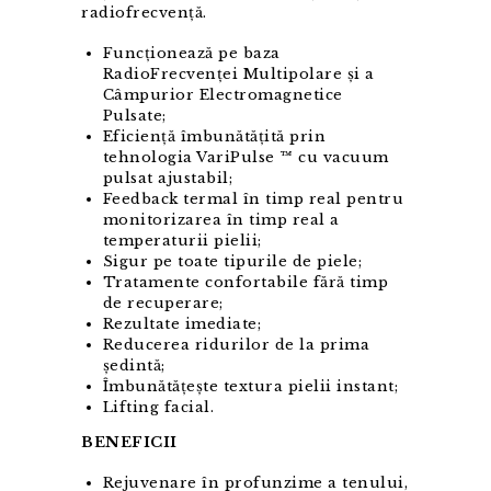
radiofrecvență.
Funcționează pe baza
RadioFrecvenței Multipolare și a
Câmpurior Electromagnetice
Pulsate;
Eficiență îmbunătățită prin
tehnologia VariPulse ™ cu vacuum
pulsat ajustabil;
Feedback termal în timp real pentru
monitorizarea în timp real a
temperaturii pielii;
Sigur pe toate tipurile de piele;
Tratamente confortabile fără timp
de recuperare;
Rezultate imediate;
Reducerea ridurilor de la prima
ședintă;
Îmbunătățește textura pielii instant;
Lifting facial.
BENEFICII
Rejuvenare în profunzime a tenului,