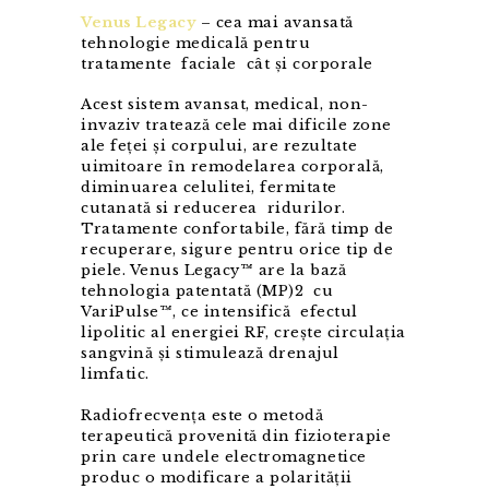
Venus Legacy
– cea mai avansată
tehnologie medicală pentru
tratamente faciale cât și corporale
Acest sistem avansat, medical, non-
invaziv tratează cele mai dificile zone
ale feței și corpului, are rezultate
uimitoare în remodelarea corporală,
diminuarea celulitei, fermitate
cutanată si reducerea ridurilor.
Tratamente confortabile, fără timp de
recuperare, sigure pentru orice tip de
piele. Venus Legacy™ are la bază
tehnologia patentată (MP)2 cu
VariPulse™, ce intensifică efectul
lipolitic al energiei RF, crește circulația
sangvină și stimulează drenajul
limfatic.
Radiofrecvența este o metodă
terapeutică provenită din fizioterapie
prin care undele electromagnetice
produc o modificare a polarității