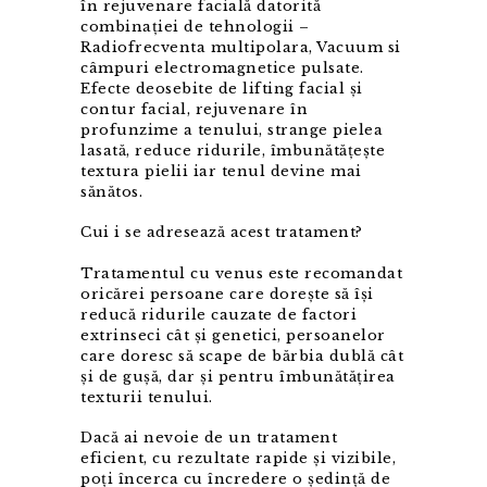
în rejuvenare facială datorită
combinației de tehnologii –
Radiofrecventa multipolara, Vacuum si
câmpuri electromagnetice pulsate.
Efecte deosebite de lifting facial și
contur facial, rejuvenare în
profunzime a tenului, strange pielea
lasată, reduce ridurile, îmbunătățește
textura pielii iar tenul devine mai
sănătos.
Cui i se adresează acest tratament?
Tratamentul cu venus este recomandat
oricărei persoane care dorește să își
reducă ridurile cauzate de factori
extrinseci cât și genetici, persoanelor
care doresc să scape de bărbia dublă cât
și de gușă, dar și pentru îmbunătățirea
texturii tenului.
Dacă ai nevoie de un tratament
eficient, cu rezultate rapide și vizibile,
poți încerca cu încredere o ședință de