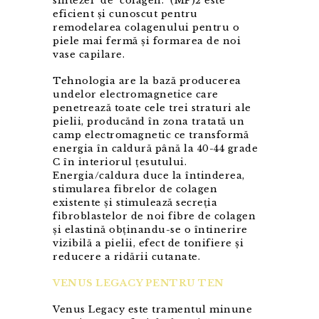
sintezei de colagen. (MP)2 este
eficient și cunoscut pentru
remodelarea colagenului pentru o
piele mai fermă și formarea de noi
vase capilare.
Tehnologia are la bază producerea
undelor electromagnetice care
penetrează toate cele trei straturi ale
pielii, producănd în zona tratată un
camp electromagnetic ce transformă
energia în caldură până la 40-44 grade
C în interiorul țesutului.
Energia/caldura duce la întinderea,
stimularea fibrelor de colagen
existente și stimulează secreția
fibroblastelor de noi fibre de colagen
și elastină obținandu-se o întinerire
vizibilă a pielii, efect de tonifiere și
reducere a ridării cutanate.
VENUS LEGACY PENTRU TEN
Venus Legacy este tramentul minune