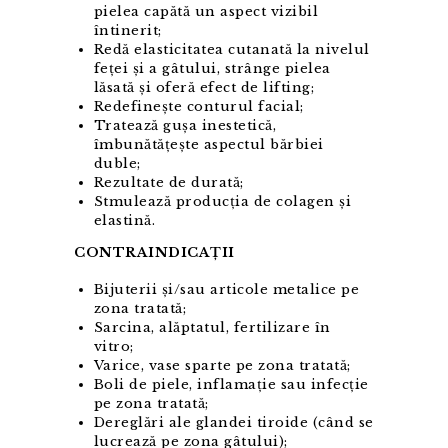
pielea capătă un aspect vizibil
întinerit;
Redă elasticitatea cutanată la nivelul
feței și a gâtului, strânge pielea
lăsată și oferă efect de lifting;
Redefinește conturul facial;
Tratează gușa inestetică,
îmbunătățește aspectul bărbiei
duble;
Rezultate de durată;
Stmulează producția de colagen și
elastină.
CONTRAINDICAȚII
Bijuterii și/sau articole metalice pe
zona tratată;
Sarcina, alăptatul, fertilizare în
vitro;
Varice, vase sparte pe zona tratată;
Boli de piele, inflamație sau infecție
pe zona tratată;
Dereglări ale glandei tiroide (când se
lucrează pe zona gâtului);