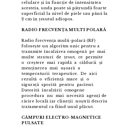
celulare și în funcție de intensitatea
acesteia, unda poate să pătrundă foarte
superficial la nivel de piele sau până la
2 cm in țesutul adiopos.
RADIO FRECVENȚA MULTI POLARĂ
Radio frecvența multi-polară (RF)
folosește un algoritm unic pentru a
transmite încalzirea omogenă pe mai
multe straturi de țesut, ce permite
o creștere mai rapidă a căldurii și
menținerea mai ușoară a
temperaturii terapeutice. De aici
rezultă o eficiență mare și o
sigurață sporită pentru pacient.
Datorită încalzirii omogene
procedura nu mai necesită agenți de
răcire locală iar clineții noștrii descriu
tratamentul ca fiind unul plăcut.
CÂMPURI ELECTRO-MAGNETICE
PULSATE