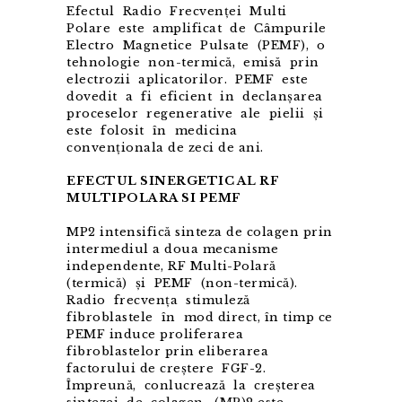
Efectul Radio Frecvenței Multi
Polare este amplificat de Câmpurile
Electro Magnetice Pulsate (PEMF), o
tehnologie non-termică, emisă prin
electrozii aplicatorilor. PEMF este
dovedit a fi eficient in declanșarea
proceselor regenerative ale pielii și
este folosit în medicina
convenționala de zeci de ani.
EFECTUL SINERGETIC AL RF
MULTIPOLARA SI PEMF
MP2 intensifică sinteza de colagen prin
intermediul a doua mecanisme
independente, RF Multi-Polară
(termică) și PEMF (non-termică).
Radio frecvența stimuleză
fibroblastele în mod direct, în timp ce
PEMF induce proliferarea
fibroblastelor prin eliberarea
factorului de creștere FGF-2.
Împreună, conlucrează la creșterea