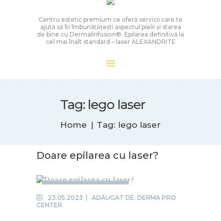
Centru estetic premium ce oferă servicii care te
ajută să îti îmbunătățești aspectul pielii și starea
de bine cu Dermalinfusion®️. Epilarea definitivă la
cel mai înalt standard – laser ALEXANDRITE
Tag: lego laser
Home
Tag: lego laser
Doare epilarea cu laser?
EPILARE
DEFINITIVĂ
23.05.2023
ADĂUGAT DE:
DERMA PRO
CENTER