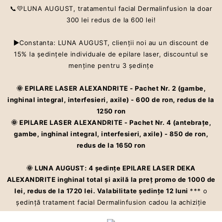
📞💛LUNA AUGUST, tratamentul facial Dermalinfusion la doar
300 lei redus de la 600 lei!
▶Constanta: LUNA AUGUST, clienţii noi au un discount de
Centru estetic premium ce oferă servicii care te ajută să îti îmbunătățești
15% la şedinţele individuale de epilare laser, discountul se
aspectul pielii și starea de bine cu Dermalinfusion®️. Epilarea definitivă
la cel mai înalt standard – laser ALEXANDRITE
menţine pentru 3 şedinţe
🌞 EPILARE LASER ALEXANDRITE - Pachet Nr. 2 (gambe,
inghinal integral, interfesieri, axile) - 600 de ron, redus de la
1250 ron
🌞 EPILARE LASER ALEXANDRITE - Pachet Nr. 4 (antebraţe,
gambe, inghinal integral, interfesieri, axile) - 850 de ron,
redus de la 1650 ron
🌞 LUNA AUGUST: 4 şedinţe EPILARE LASER DEKA
ALEXANDRITE inghinal total şi axilă la preţ promo de 1000 de
lei, redus de la 1720 lei. Valabilitate şedinţe 12 luni
*** o
şedinţă tratament facial Dermalinfusion cadou la achiziţie