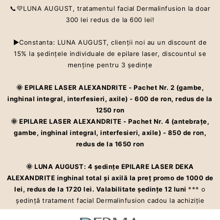
📞💛LUNA AUGUST, tratamentul facial Dermalinfusion la doar
300 lei redus de la 600 lei!
▶Constanta: LUNA AUGUST, clienţii noi au un discount de
15% la şedinţele individuale de epilare laser, discountul se
Centru estetic premium ce oferă servicii care te ajută să îti îmbunătățești
menţine pentru 3 şedinţe
aspectul pielii și starea de bine cu Dermalinfusion®️. Epilarea definitivă
la cel mai înalt standard – laser ALEXANDRITE
🌞 EPILARE LASER ALEXANDRITE - Pachet Nr. 2 (gambe,
inghinal integral, interfesieri, axile) - 600 de ron, redus de la
CONTACT
1250 ron
VINO ÎN ECHIPĂ
🌞 EPILARE LASER ALEXANDRITE - Pachet Nr. 4 (antebraţe,
gambe, inghinal integral, interfesieri, axile) - 850 de ron,
PROGRAMARE
redus de la 1650 ron
ÎNTREBĂRI
🌞 LUNA AUGUST: 4 şedinţe EPILARE LASER DEKA
FRECVENTE
ALEXANDRITE inghinal total şi axilă la preţ promo de 1000 de
lei, redus de la 1720 lei. Valabilitate şedinţe 12 luni
*** o
💥PROMOȚIILE LUNII
şedinţă tratament facial Dermalinfusion cadou la achiziţie