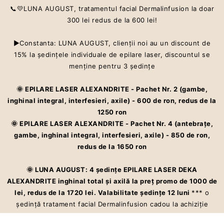
📞💛LUNA AUGUST, tratamentul facial Dermalinfusion la doar
300 lei redus de la 600 lei!
▶Constanta: LUNA AUGUST, clienţii noi au un discount de
15% la şedinţele individuale de epilare laser, discountul se
Centru estetic premium ce oferă servicii care te ajută să îti îmbunătățești
menţine pentru 3 şedinţe
aspectul pielii și starea de bine cu Dermalinfusion®️. Epilarea definitivă
la cel mai înalt standard – laser ALEXANDRITE
🌞 EPILARE LASER ALEXANDRITE - Pachet Nr. 2 (gambe,
inghinal integral, interfesieri, axile) - 600 de ron, redus de la
ACASĂ
1250 ron
🌞 EPILARE LASER ALEXANDRITE - Pachet Nr. 4 (antebraţe,
SERVICII
gambe, inghinal integral, interfesieri, axile) - 850 de ron,
redus de la 1650 ron
PREȚURI
🌞 LUNA AUGUST: 4 şedinţe EPILARE LASER DEKA
💥PROMOȚIILE LUNII
ALEXANDRITE inghinal total şi axilă la preţ promo de 1000 de
GALERIE
lei, redus de la 1720 lei. Valabilitate şedinţe 12 luni
*** o
şedinţă tratament facial Dermalinfusion cadou la achiziţie
CONTACT