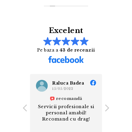
Excelent
Pe baza a
43 de recenzii
Catherine Negut
Raluca Badea
15/05/2023
1
dă
recomandă
itate!
Servicii profesionale si
Person
nală și
personal amabil!
amabil,
ă ??
Recomand cu drag!
la nevoi
pen
repre