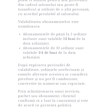
poate fi utilizat pentru alte proceduri
din cadrul salonului sau poate fi
transferat și utilizat de o altă persoană,
cu acordul prealabil al salonului.
Valabilitatea abonamentelor este
următoarea:
Abonamentele de până la 5 ședințe
inclusiv sunt valabile
12 luni
de la
data achiziției.
Abonamentele de 10 ședințe sunt
valabile
24 de luni
de la data
achiziției.
După expirarea perioadei de
valabilitate, ședințele neefectuate și
sumele aferente acestora se consideră
pierdute și nu pot fi rambursate,
convertite în numerar sau reportate.
Prin achiziționarea unui serviciu,
pachet sau abonament, clientul
confirmă că a luat la cunoștință și este
de acord cu prezenta politică.