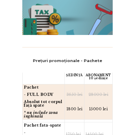
Prețuri promoționale - Pachete
ȘEDINȚĂ
ABONAMENT
10 ședințe
Pachet
- FULL BODY
3650 lei
28000 lei
Absolut tot corpul
față spate
1800 lei
15000 lei
* nu include zona
inghinală
Pachet fata-spate
-
1750 lei
14500 lei