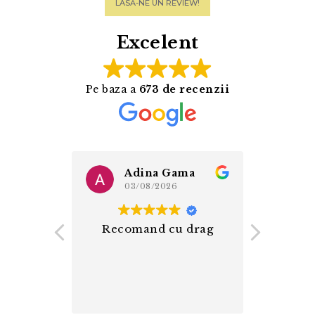
LASĂ-NE UN REVIEW!
Excelent
Pe baza a
673 de recenzii
ita
Adina Gama
S
03/08/2026
0
d!
Recomand cu drag
O ex
 de la
plăcu
ersonal
pro
nt la
Mulț
ului😊
înt
mult
Cit
Reco