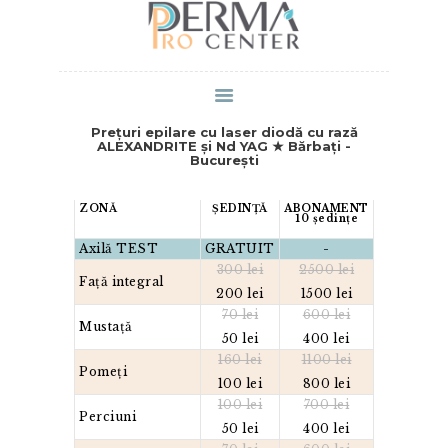
PROGRAMARE
Prețuri epilare cu laser diodă cu rază
ALEXANDRITE și Nd YAG ★ Bărbați -
București
ZONĂ
ȘEDINȚĂ
ABONAMENT
10 ședințe
Axilă TEST
GRATUIT
-
300 lei
2500 lei
Față integral
200 lei
1500 lei
70 lei
600 lei
Mustață
50 lei
400 lei
160 lei
1100 lei
Pomeți
100 lei
800 lei
100 lei
700 lei
Perciuni
50 lei
400 lei