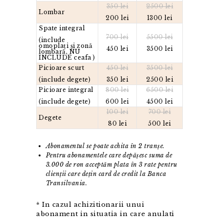
350 lei
2500 lei
Lombar
200 lei
1300 lei
Spate integral
700 lei
5500 lei
(include
omoplați și zonă
450 lei
3500 lei
lombară, NU
INCLUDE ceafa )
Picioare scurt
450 lei
3500 lei
(include degete)
350 lei
2500 lei
Picioare integral
800 lei
6500 lei
(include degete)
600 lei
4500 lei
100 lei
700 lei
Degete
80 lei
500 lei
Abonamentul se poate achita în 2 tranșe.
Pentru abonamentele care depășesc suma de
3.000 de ron acceptăm plata în 3 rate pentru
clienții care dețin card de credit la Banca
Transilvania.
* In cazul achizitionarii unui
abonament in situatia in care anulati