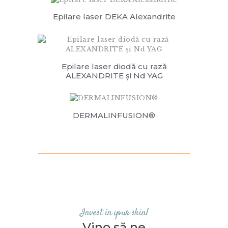
Epilare laser DEKA Alexandrite
Epilare laser diodă cu rază
ALEXANDRITE și Nd YAG
DERMALINFUSION®
Invest in your skin!
Vino să ne