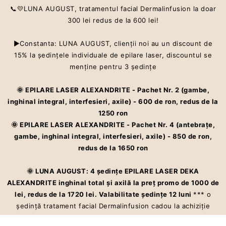
📞💛LUNA AUGUST, tratamentul facial Dermalinfusion la doar
300 lei redus de la 600 lei!
▶Constanta: LUNA AUGUST, clienţii noi au un discount de
Centru estetic premium ce oferă servicii care te ajută să îti îmbunătățești
15% la şedinţele individuale de epilare laser, discountul se
aspectul pielii și starea de bine cu Dermalinfusion®️. Epilarea definitivă
la cel mai înalt standard – laser ALEXANDRITE
menţine pentru 3 şedinţe
🌞 EPILARE LASER ALEXANDRITE - Pachet Nr. 2 (gambe,
ACASĂ
inghinal integral, interfesieri, axile) - 600 de ron, redus de la
1250 ron
SERVICII
🌞 EPILARE LASER ALEXANDRITE - Pachet Nr. 4 (antebraţe,
gambe, inghinal integral, interfesieri, axile) - 850 de ron,
PREȚURI
redus de la 1650 ron
💥PROMOȚIILE LUNII
🌞 LUNA AUGUST: 4 şedinţe EPILARE LASER DEKA
ALEXANDRITE inghinal total şi axilă la preţ promo de 1000 de
GALERIE
lei, redus de la 1720 lei. Valabilitate şedinţe 12 luni
*** o
CONTACT
şedinţă tratament facial Dermalinfusion cadou la achiziţie